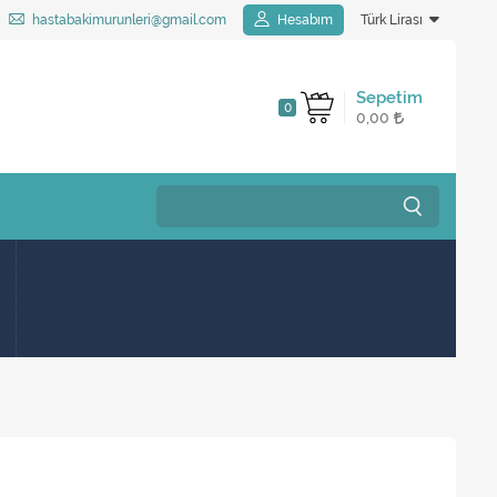
hastabakimurunleri@gmail.com
Hesabım
Türk Lirası
Sepetim
0
0,00