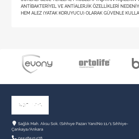
ANTİBAKTERİYEL VE ANTİALERJİK ÖZELLİKLERİ NEDENİ
HEM ALEZ (YATAK KORUYUCU) OLARAK GÜVENLE KULLAN
Sağlık Mah. Aksu Sok. (Sıhhıye Pazarı Yanı)No:11/1 Sıhhiye-
Çankaya/Ankara
05548541478