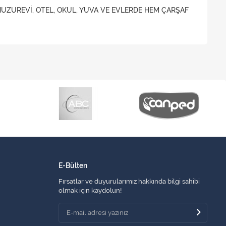
HUZUREVİ, OTEL, OKUL, YUVA VE EVLERDE HEM ÇARŞAF
E-Bülten
Fırsatlar ve duyurularımız hakkında bilgi sahibi
olmak için kaydolun!