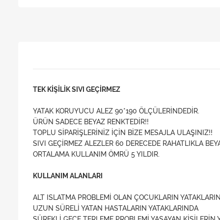
TEK KİŞİLİK SIVI GEÇİRMEZ
YATAK KORUYUCU ALEZ 90*190 ÖLÇÜLERİNDEDİR.
ÜRÜN SADECE BEYAZ RENKTEDİR!!
TOPLU SİPARİŞLERİNİZ İÇİN BİZE MESAJLA ULAŞINIZ!!
SIVI GEÇİRMEZ ALEZLER 60 DERECEDE RAHATLIKLA BEYA
ORTALAMA KULLANIM ÖMRÜ 5 YILDIR.
KULLANIM ALANLARI
ALT ISLATMA PROBLEMİ OLAN ÇOCUKLARIN YATAKLARI
UZUN SÜRELİ YATAN HASTALARIN YATAKLARINDA
SÜREKLİ GECE TERLEME PROBLEMİ YAŞAYAN KİŞİLERİN