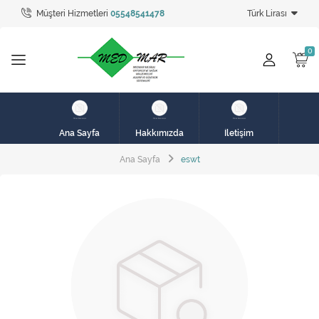
Müşteri Hizmetleri
05548541478
Türk Lirası
Tüm Kategoriler
hasta karyolası
HASTA KARYOLASI
HASTA KARYOLASI
Ana Sayfa
Hakkımızda
İletişim
KİRALIK HASTA KARYOLALARI
Ana Sayfa
eswt
KİRALIK MEDİKAL ÜRÜNLER
MEME PROTEZ ÜRÜNLERİ
SOLUNUM CİHAZLARI
TANSİYON ALETLERİ
TEKERLEKLİ SANDALYE