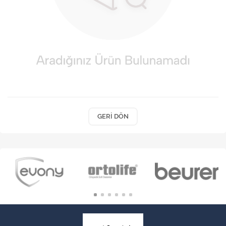
VARİS ÇORAPLARI
GERI DÖN