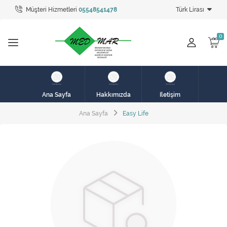
Müşteri Hizmetleri
05548541478
Türk Lirası
Tüm Kategoriler
hasta karyolası
HASTA KARYOLASI
HASTA KARYOLASI
Ana Sayfa
Hakkımızda
İletişim
KİRALIK HASTA KARYOLALARI
Ana Sayfa
Easy Life
KİRALIK MEDİKAL ÜRÜNLER
MEME PROTEZ ÜRÜNLERİ
SOLUNUM CİHAZLARI
TANSİYON ALETLERİ
TEKERLEKLİ SANDALYE