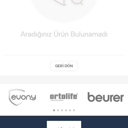
VARİS ÇORAPLARI
GERI DÖN