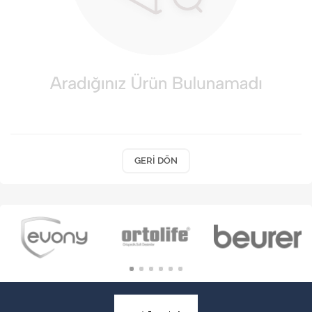
VARİS ÇORAPLARI
GERI DÖN