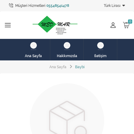
Müşteri Hizmetleri
05548541478
Türk Lirası
Tüm Kategoriler
hasta karyolası
HASTA KARYOLASI
HASTA KARYOLASI
Ana Sayfa
Hakkımızda
İletişim
KİRALIK HASTA KARYOLALARI
Ana Sayfa
Baybi
KİRALIK MEDİKAL ÜRÜNLER
MEME PROTEZ ÜRÜNLERİ
SOLUNUM CİHAZLARI
TANSİYON ALETLERİ
TEKERLEKLİ SANDALYE