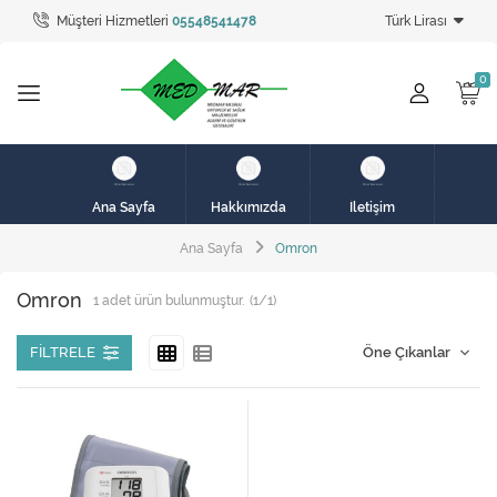
Müşteri Hizmetleri
05548541478
Türk Lirası
Tüm Kategoriler
hasta karyolası
HASTA KARYOLASI
HASTA KARYOLASI
Ana Sayfa
Hakkımızda
İletişim
KİRALIK HASTA KARYOLALARI
Ana Sayfa
Omron
KİRALIK MEDİKAL ÜRÜNLER
Omron
1
adet ürün bulunmuştur.
(1/1)
MEME PROTEZ ÜRÜNLERİ
FILTRELE
SOLUNUM CİHAZLARI
TANSİYON ALETLERİ
TEKERLEKLİ SANDALYE