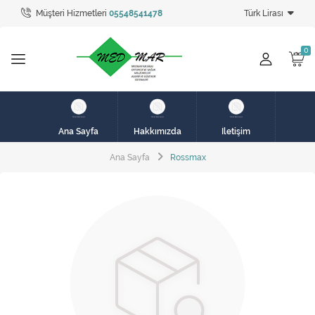
Müşteri Hizmetleri
05548541478
Türk Lirası
Tüm Kategoriler
hasta karyolası
HASTA KARYOLASI
HASTA KARYOLASI
Ana Sayfa
Hakkımızda
İletişim
KİRALIK HASTA KARYOLALARI
Ana Sayfa
Rossmax
KİRALIK MEDİKAL ÜRÜNLER
MEME PROTEZ ÜRÜNLERİ
SOLUNUM CİHAZLARI
TANSİYON ALETLERİ
TEKERLEKLİ SANDALYE