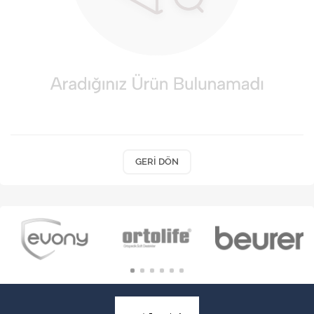
VARİS ÇORAPLARI
GERI DÖN