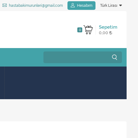
hastabakimurunleri@gmail.com
Hesabım
Türk Lirası
Sepetim
0
0,00