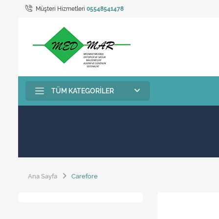
Müşteri Hizmetleri
05548541478
TÜM KATEGORILER
Ana Sayfa
Carefore