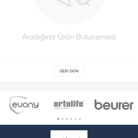
VARİS ÇORAPLARI
GERI DÖN