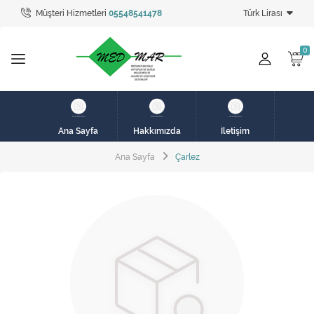
Müşteri Hizmetleri
05548541478
Türk Lirası
Tüm Kategoriler
hasta karyolası
HASTA KARYOLASI
HASTA KARYOLASI
Ana Sayfa
Hakkımızda
İletişim
KİRALIK HASTA KARYOLALARI
Ana Sayfa
Çarlez
KİRALIK MEDİKAL ÜRÜNLER
MEME PROTEZ ÜRÜNLERİ
SOLUNUM CİHAZLARI
TANSİYON ALETLERİ
TEKERLEKLİ SANDALYE