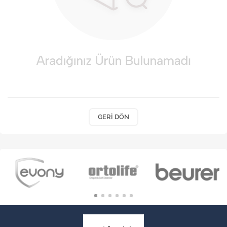
VARİS ÇORAPLARI
GERI DÖN