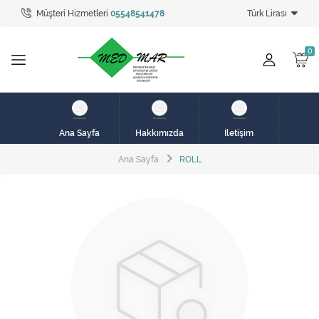
Müşteri Hizmetleri
05548541478
Türk Lirası
Tüm Kategoriler
hasta karyolası
HASTA KARYOLASI
HASTA KARYOLASI
Ana Sayfa
Hakkımızda
İletişim
KİRALIK HASTA KARYOLALARI
Ana Sayfa
ROLL
KİRALIK MEDİKAL ÜRÜNLER
MEME PROTEZ ÜRÜNLERİ
SOLUNUM CİHAZLARI
TANSİYON ALETLERİ
TEKERLEKLİ SANDALYE