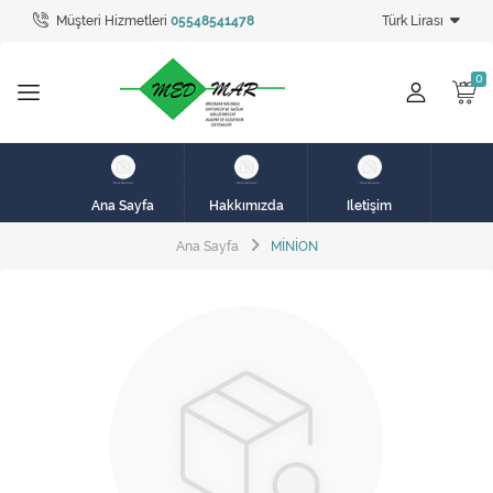
Müşteri Hizmetleri
05548541478
Türk Lirası
Tüm Kategoriler
hasta karyolası
HASTA KARYOLASI
HASTA KARYOLASI
Ana Sayfa
Hakkımızda
İletişim
KİRALIK HASTA KARYOLALARI
Ana Sayfa
MİNİON
KİRALIK MEDİKAL ÜRÜNLER
MEME PROTEZ ÜRÜNLERİ
SOLUNUM CİHAZLARI
TANSİYON ALETLERİ
TEKERLEKLİ SANDALYE