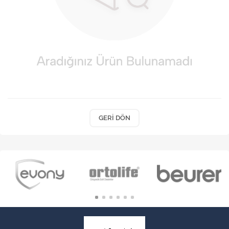
VARİS ÇORAPLARI
GERI DÖN