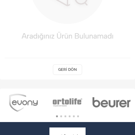
VARİS ÇORAPLARI
GERI DÖN