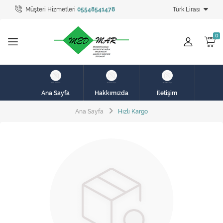
Müşteri Hizmetleri
05548541478
Türk Lirası
Tüm Kategoriler
hasta karyolası
HASTA KARYOLASI
HASTA KARYOLASI
Ana Sayfa
Hakkımızda
İletişim
KİRALIK HASTA KARYOLALARI
Ana Sayfa
Hızlı Kargo
KİRALIK MEDİKAL ÜRÜNLER
MEME PROTEZ ÜRÜNLERİ
SOLUNUM CİHAZLARI
TANSİYON ALETLERİ
TEKERLEKLİ SANDALYE