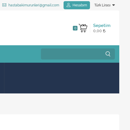
hastabakimurunleri@gmail.com
Hesabım
Türk Lirası
Sepetim
0
0,00