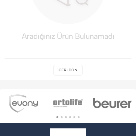
VARİS ÇORAPLARI
GERI DÖN