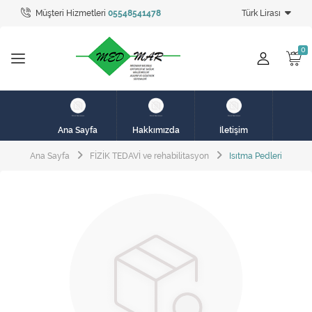
Müşteri Hizmetleri
05548541478
Türk Lirası
Tüm Kategoriler
hasta karyolası
HASTA KARYOLASI
HASTA KARYOLASI
Ana Sayfa
Hakkımızda
İletişim
KİRALIK HASTA KARYOLALARI
Ana Sayfa
FİZİK TEDAVİ ve rehabilitasyon
Isıtma Pedleri
KİRALIK MEDİKAL ÜRÜNLER
MEME PROTEZ ÜRÜNLERİ
SOLUNUM CİHAZLARI
TANSİYON ALETLERİ
TEKERLEKLİ SANDALYE