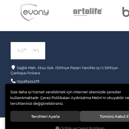
Sağlık Mah. Aksu Sok. (Sıhhıye Pazarı Yanı)No:11/1 Sıhhiye-
Çankaya/Ankara
05548541478
hastabakimurunleri@gmail.com
Size daha iyi hizmet verebilmek için internet sitemizde çerezler
kullanılmaktadır. Çerez Politikaları Aydınlatma Metni’ni okuyabilir ve
tercihlerinizi değiştirebilirsiniz.
Tercihleri Ayarla
Tümünü Kabul E
© 2020
HASTA YATAĞI.HASTA KARYOLASI KİRALAMA
. Tüm hakları s
Gizlilik ve Çerez Politikası