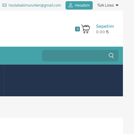
hastabakimurunleri@gmail.com
Hesabım
Türk Lirası
Sepetim
0
0,00